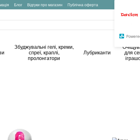
мація
Блог
Відгуки про магазин
Публічна оферта
Powere
Збуджувальні гелі, креми,
Очіщув
ви
спреї, краплі,
Лубриканти
для се
пролонгатори
іграш