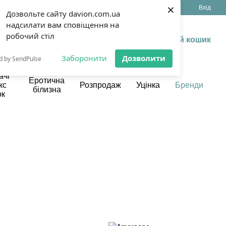
×
(099) 199 13 17
Укр
Рус
Вхід
Дозвольте сайту davion.com.ua
надсилати вам сповіщення на
робочий стіл
Мій кошик
Заборонити
Дозволити
d by SendPulse
ачі
Еротична
кс
Розпродаж
Уцінка
Бренди
білизна
ок