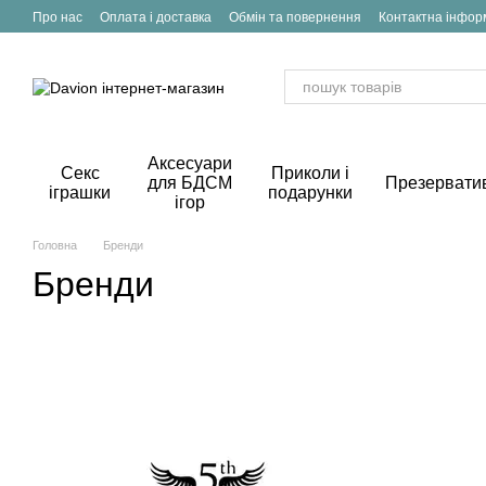
Перейти до основного контенту
Про нас
Оплата і доставка
Обмін та повернення
Контактна інфор
Аксесуари
Секс
Приколи і
для БДСМ
Презервати
іграшки
подарунки
ігор
Головна
Бренди
Бренди