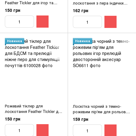
Feather Tickler для ігор та
лоскотання з пера індички
задоволення з м'яким пір'ям
для інтимних ігор стимулятор
150 грн
162 грн
почуттів 28 см
Новинка
Новинка
Рожевий тіклер для
Лоскітка чорний з темно-
лоскотання Feather Tickler для
рожевим пір'ям для рольових
БДСМ та прелюдії ніжне перо
ігор прелюдій двосторонній
150 грн
159 грн
для стимуляції почуттів
аксесуар