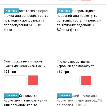
Новинка
Новинка
Синя лоскоталка з пером
Тіклер з пером індика
індика для рольових ігор та
червоний для лоскоту та
прелюдій ніжні дотики та
рольових ігор для прелюдій
159 грн
159 грн
поплескування
та інтимних задоволень
Новинка
Новинка