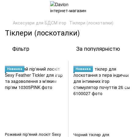
Аксесуари для БДСМ ігор
Тіклери (лоскоталки)
Тіклери (лоскоталки)
Фільтр
За популярністю
Новинка
Новинка
Рожевий пір'яний лоскіт Sexy
Чорний тіклер для