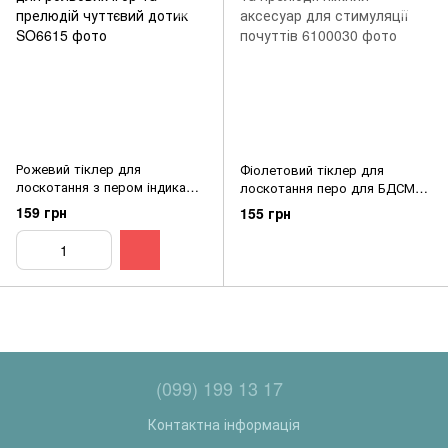
Рожевий тіклер для
Фіолетовий тіклер для
лоскотання з пером індика
лоскотання перо для БДСМ
для рольових ігор та
та прелюдії ніжний аксесуар
159 грн
155 грн
прелюдій чуттєвий дотик
для стимуляції почуттів
(099) 199 13 17
Контактна інформація