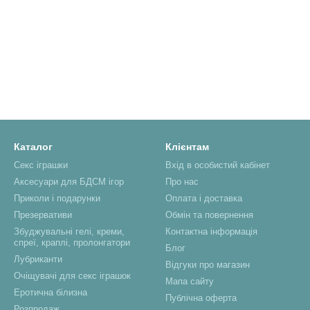
Каталог
Клієнтам
Секс іграшки
Вхід в особистий кабінет
Аксесуари для БДСМ ігор
Про нас
Приколи і подарунки
Оплата і доставка
Презервативи
Обмін та повернення
Збуджувальні гелі, креми,
Контактна інформація
спреї, краплі, пролонгатори
Блог
Лубриканти
Відгуки про магазин
Очіщувачі для секс іграшок
Мапа сайту
Еротична білизна
Публічна оферта
Розпродаж