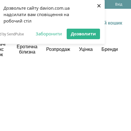
×
(099) 199 13 17
Укр
Рус
Вхід
Дозвольте сайту davion.com.ua
надсилати вам сповіщення на
робочий стіл
Мій кошик
Заборонити
Дозволити
d by SendPulse
ачі
Еротична
кс
Розпродаж
Уцінка
Бренди
білизна
ок