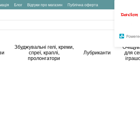
мація
Блог
Відгуки про магазин
Публічна оферта
Powere
Збуджувальні гелі, креми,
Очіщув
ви
спреї, краплі,
Лубриканти
для се
пролонгатори
іграш