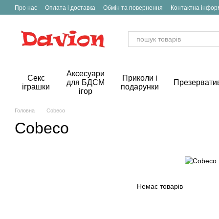
Перейти до основного контенту
Про нас
Оплата і доставка
Обмін та повернення
Контактна інфор
Аксесуари
Секс
Приколи і
для БДСМ
Презервати
іграшки
подарунки
ігор
Головна
Cobeco
Cobeco
Немає товарів