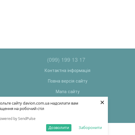
(099) 199 13 17
Контактна інформація
Повна версія сайту
Мапа сайту
×
© 2026
ольте сайту davion.com.ua надсилати вам
іщення на робочий стіл
Укр
Рус
owered by SendPulse
Дозволити
Заборонити
Інтернет-магазин створений з Хорошоп