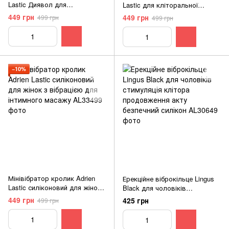
Lastic Диявол для
Lastic для кліторальної
кліторальної стимуляції
стимуляції силіконовий з 10
449 грн
449 грн
499 грн
499 грн
силіконовий з 10 режимами
режимами фіолетовий
червоний
−10%
Мінівібратор кролик Adrien
Ерекційне віброкільце Lingus
Lastic силіконовий для жінок
Black для чоловіків
з вібрацією для інтимного
стимуляція клітора
449 грн
425 грн
499 грн
масажу
продовження акту безпечний
силікон