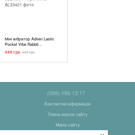
Міні вібратор Adrien Lastic
Pocket Vibe Rabbit
силіконовий для кліторальної
449 грн
499 грн
стимуляції з вушками 10
режимів
(099) 199 13 17
Контактна інформація
Повна версія сайту
Мапа сайту