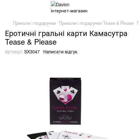
Приколи і подарунки
Приколи і подарунки Tease & Please
Еротичні гральні карти Камасутра
Tease & Please
Артикул:
SX3047
Написати відгук