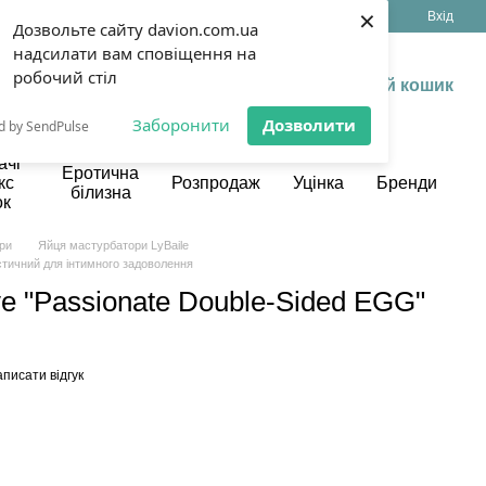
×
(099) 199 13 17
Укр
Рус
Вхід
Дозвольте сайту davion.com.ua
надсилати вам сповіщення на
робочий стіл
Мій кошик
Заборонити
Дозволити
d by SendPulse
ачі
Еротична
кс
Розпродаж
Уцінка
Бренди
білизна
ок
ри
Яйця мастурбатори LyBaile
стичний для інтимного задоволення
e "Passionate Double-Sided EGG"
писати відгук