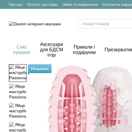
Перейти до основного контенту
Про нас
Оплата і доставка
Обмін та повернення
Контактна інфор
Аксесуари
Секс
Приколи і
для БДСМ
Презервати
іграшки
подарунки
ігор
Новинка