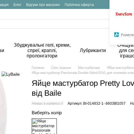
мація
Блог
Відгуки про магазин
Публічна оферта
Powere
Збуджувальні гелі, креми,
Очіщув
ви
спреї, краплі,
Лубриканти
для се
пролонгатори
іграш
Головна
Секс іграшки
Мастурбатори
Яйця мастурбато
Яйце мастурбатор Passionate Double-Sided EGG для чоловіків ела
Яйце мастурбатор Pretty Lov
від Baile
Немає в наявності
Артикул: BI-014832-1- 6603BI1057
На
Виберіть колір