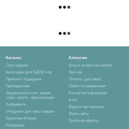
Каталог
Клієнтам
Секс іграшки
Вхід в особистий кабінет
Аксесуари для БДСМ ігор
Про нас
Приколи і подарунки
Оплата і доставка
Презервативи
Обмін та повернення
Збуджувальні гелі, креми,
Контактна інформація
спреї, краплі, пролонгатори
Блог
Лубриканти
Відгуки про магазин
Очіщувачі для секс іграшок
Мапа сайту
Еротична білизна
Публічна оферта
Розпродаж