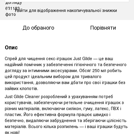
Увійти
для відображення накопичувальної знижки
%
До обраного
Порівняти
Опис
Спрей для чищення секс-іграшок Just Glide — це ваш
надійний помічник у забезпеченні гігієнічного та безпечного
догляду за інтимними аксесуарами. Обсяг 250 мл робить
цей продукт ідеальним вибором для тривалого
використання, дозволяючи вам дбати про свої іграшки без
зайвих клопотів.
Just Glide Cleaner розроблений з урахуванням потреб
користувачів, забезпечуючи ретельне очищення іграшок з
різних матеріалів, включаючи силікон, гуму, латекс, ПВХ і
пластик. Його ефективна формула працює швидко і
безпечно, видаляючи забруднення та зберігаючи цілісність
матеріалів. Всього кілька розпилень — і ваші іграшки будуть
як нові!