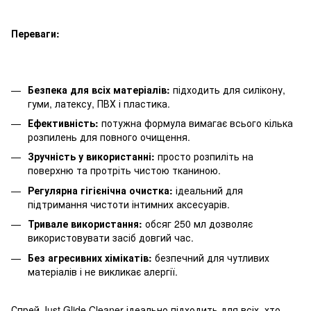
Переваги:
Безпека для всіх матеріалів:
підходить для силікону,
гуми, латексу, ПВХ і пластика.
Ефективність:
потужна формула вимагає всього кілька
розпилень для повного очищення.
Зручність у використанні:
просто розпиліть на
поверхню та протріть чистою тканиною.
Регулярна гігієнічна очистка:
ідеальний для
підтримання чистоти інтимних аксесуарів.
Тривале використання:
обсяг 250 мл дозволяє
використовувати засіб довгий час.
Без агресивних хімікатів:
безпечний для чутливих
матеріалів і не викликає алергії.
Спрей Just Glide Cleaner ідеально підходить для всіх, хто