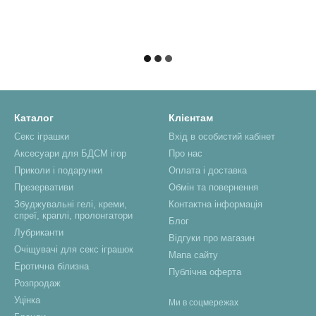
Каталог
Клієнтам
Секс іграшки
Вхід в особистий кабінет
Аксесуари для БДСМ ігор
Про нас
Приколи і подарунки
Оплата і доставка
Презервативи
Обмін та повернення
Збуджувальні гелі, креми,
Контактна інформація
спреї, краплі, пролонгатори
Блог
Лубриканти
Відгуки про магазин
Очіщувачі для секс іграшок
Мапа сайту
Еротична білизна
Публічна оферта
Розпродаж
Уцінка
Ми в соцмережах