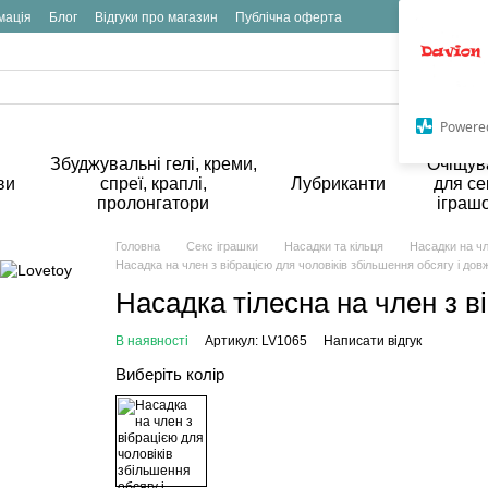
мація
Блог
Відгуки про магазин
Публічна оферта
Powere
Збуджувальні гелі, креми,
Очіщув
ви
спреї, краплі,
Лубриканти
для се
пролонгатори
іграш
Головна
Секс іграшки
Насадки та кільця
Насадки на чл
Насадка на член з вібрацією для чоловіків збільшення обсягу і дов
Насадка тілесна на член з в
В наявності
Артикул: LV1065
Написати відгук
Виберіть колір