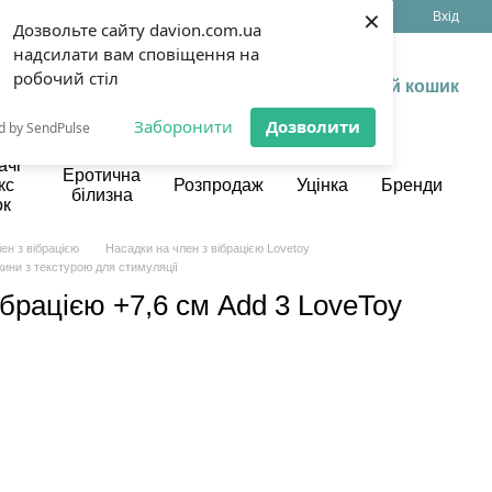
×
(099) 199 13 17
Укр
Рус
Вхід
Дозвольте сайту davion.com.ua
надсилати вам сповіщення на
робочий стіл
Мій кошик
Заборонити
Дозволити
d by SendPulse
ачі
Еротична
кс
Розпродаж
Уцінка
Бренди
білизна
ок
ен з вібрацією
Насадки на член з вібрацією Lovetoy
жини з текстурою для стимуляції
ібрацією +7,6 см Add 3 LoveToy