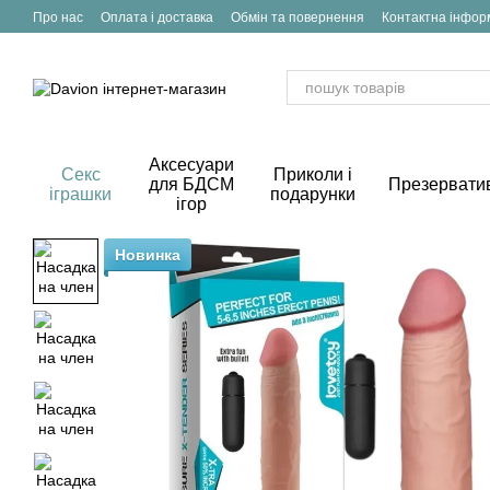
Перейти до основного контенту
Про нас
Оплата і доставка
Обмін та повернення
Контактна інфор
Аксесуари
Секс
Приколи і
для БДСМ
Презервати
іграшки
подарунки
ігор
Новинка