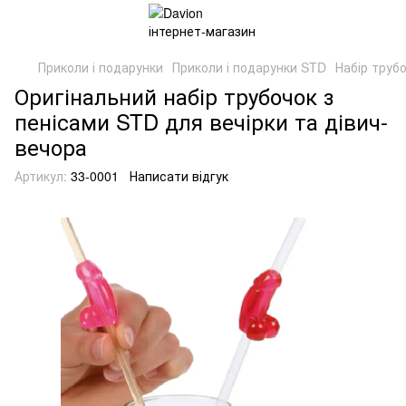
Приколи і подарунки
Приколи і подарунки STD
Набір труб
Оригінальний набір трубочок з
пенісами STD для вечірки та дівич-
вечора
Артикул:
33-0001
Написати відгук