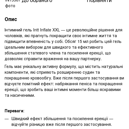
Опис
Інтимний гель Intt Inflate XXL — це революційне рішення для
чоловіків, які прагнуть покращити своє інтимне життя та
підвищити впевненість у собі. Обсяг 15 мл робить цей гель
ідеальним вибором для швидкого та ефективного
збільшення статевого члена та посилення ерекції, що
дозволяє справити враження на вашу партнерку.
Гель має унікальну активну формулу, що містить натуральні
компоненти, які сприяють розширенню судин та
покращенню кровообігу. Вже після першого застосування ви
відчуєте помітний ефект: набрякання пеніса та покращення
ерекції, що зробить ваші інтимні моменти більш яскравими
та насиченими.
Переваги
:
Швидкий ефект збільшення та посилення ерекції —
відчуйте різницю вже після першого застосування.