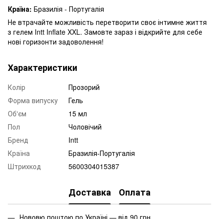
Країна:
Бразилія - Португалія
Не втрачайте можливість перетворити своє інтимне життя
з гелем Intt Inflate XXL. Замовте зараз і відкрийте для себе
нові горизонти задоволення!
Характеристики
Колір
Прозорий
Форма випуску
Гель
Об'єм
15 мл
Пол
Чоловічий
Бренд
Intt
Країна
Бразилія-Португалія
Штрихкод
5600304015387
Доставка
Оплата
Нововю поштою по Україні — від 90 грн.