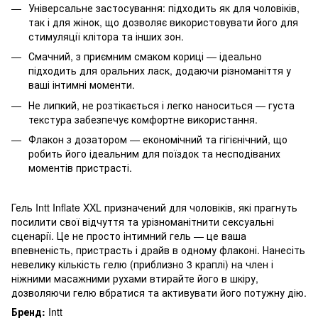
Універсальне застосування: підходить як для чоловіків,
так і для жінок, що дозволяє використовувати його для
стимуляції клітора та інших зон.
Смачний, з приємним смаком кориці — ідеально
підходить для оральних ласк, додаючи різноманіття у
ваші інтимні моменти.
Не липкий, не розтікається і легко наноситься — густа
текстура забезпечує комфортне використання.
Флакон з дозатором — економічний та гігієнічний, що
робить його ідеальним для поїздок та несподіваних
моментів пристрасті.
Гель Intt Inflate XXL призначений для чоловіків, які прагнуть
посилити свої відчуття та урізноманітнити сексуальні
сценарії. Це не просто інтимний гель — це ваша
впевненість, пристрасть і драйв в одному флаконі. Нанесіть
невелику кількість гелю (приблизно 3 краплі) на член і
ніжними масажними рухами втирайте його в шкіру,
дозволяючи гелю вбратися та активувати його потужну дію.
Бренд:
Intt