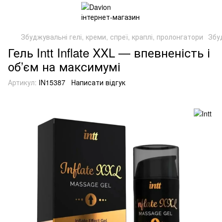
Збуджувальні гелі, креми, спреї, краплі, пролонгатори
Збуд
Гель Intt Inflate XXL — впевненість і
об’єм на максимумі
Артикул:
IN15387
Написати відгук