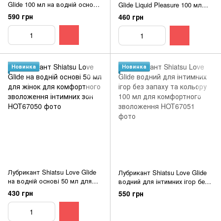
Glide 100 мл на водній основі
Glide Liquid Pleasure 100 мл
для комфортного анального
для інтимної смазки
590 грн
460 грн
сексу тривале ковзання
комфортний гель для
зволоження
Новинка
Новинка
Лубрикант Shiatsu Love Glide
Лубрикант Shiatsu Love Glide
на водній основі 50 мл для
водний для інтимних ігор без
жінок для комфортного
запаху та кольору 100 мл для
430 грн
550 грн
зволоження інтимних зон
комфортного зволоження