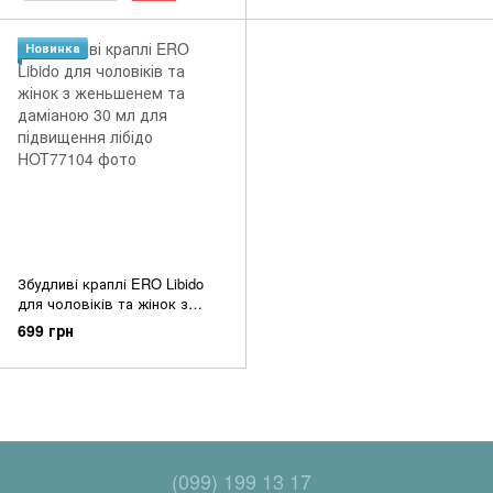
Новинка
Збудливі краплі ERO Libido
для чоловіків та жінок з
женьшенем та даміаною 30
699 грн
мл для підвищення лібідо
(099) 199 13 17