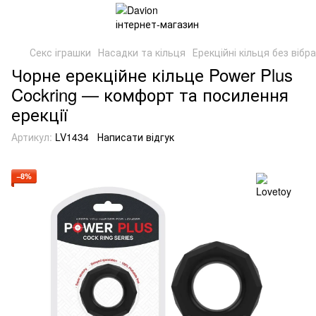
Секс іграшки
Насадки та кільця
Ерекційні кільця без вібра
Чорне ерекційне кільце Power Plus
Cockring — комфорт та посилення
ерекції
Артикул:
LV1434
Написати відгук
−8%