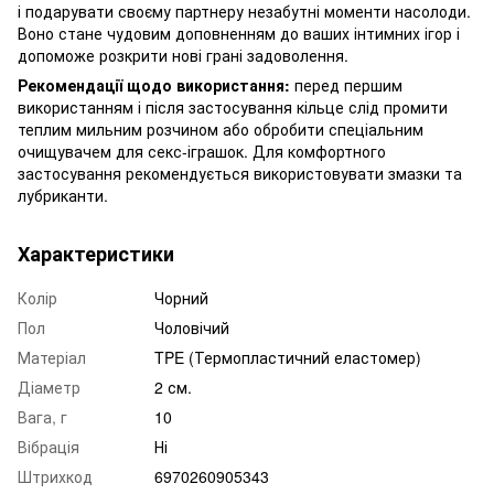
і подарувати своєму партнеру незабутні моменти насолоди.
Воно стане чудовим доповненням до ваших інтимних ігор і
допоможе розкрити нові грані задоволення.
Рекомендації щодо використання:
перед першим
використанням і після застосування кільце слід промити
теплим мильним розчином або обробити спеціальним
очищувачем для секс-іграшок. Для комфортного
застосування рекомендується використовувати змазки та
лубриканти.
Характеристики
Колір
Чорний
Пол
Чоловічий
Матеріал
TPE (Термопластичний еластомер)
Діаметр
2 см.
Вага, г
10
Вібрація
Ні
Штрихкод
6970260905343