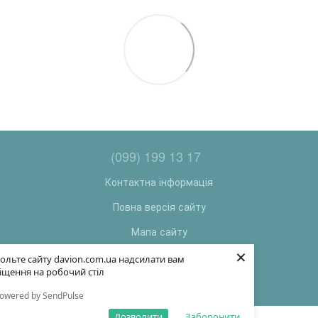
(099) 199 13 17
Контактна інформація
Повна версія сайту
Мапа сайту
×
© 2026
ольте сайту davion.com.ua надсилати вам
іщення на робочий стіл
Укр
Рус
owered by SendPulse
Дозволити
Заборонити