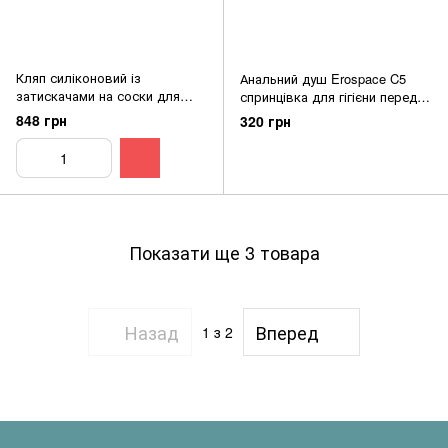
Кляп силіконовий із
Анальний душ Erospace C5
затискачами на соски для
спринцівка для гігієни перед
БДСМ ігор подвійне
анальним сексом 224 мл
848 грн
320 грн
задоволення для домінування
безпечний матеріал
та підпорядкування
Показати ще 3 товара
Назад
Вперед
1
з 2