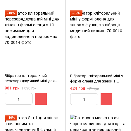
−10%
−10%
Вібратор кліторальний
Вібратор кліторальний міні у
перезаряджуваний міні для
формі оленя для жінок з
жінок в формі серця з 10
функцією вібрації медичний
981 грн
424 грн
1 090 грн
471 грн
режимами для задоволення в
силікон
подорожах
−10%