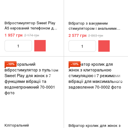
Вібростимулятор Sweet Play
Вібратор з вакуумним
A5 керований телефоном для
стимулятором і анальними
інтимного задоволення з 10
бусинами для клиторальної та
1 957 грн
2 577 грн
2 174 грн
2 863 грн
функціями вібрації
анальної стимуляції 20 см
−10%
−10%
Кліторальний
Вібратор кролик для жінок з