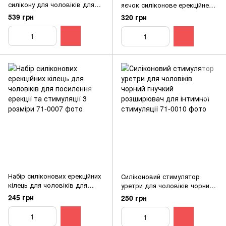
силікону для чоловіків для
яєчок силіконове ерекційне
покращення ерекції та
для покращення ерекції та
539 грн
320 грн
посилення відчуттів
стимуляції
Набір силіконових ерекційних
Силіконовий стимулятор
кілець для чоловіків для
уретри для чоловіків чорний
посилення ерекції та
гнучкий розширювач для
245 грн
250 грн
стимуляції 3 розміри
інтимної стимуляції