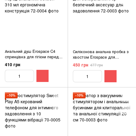
Анальний душ Erospace C4
Силіконова анальна пробка з
спринцівка для гігієни перед
хвостом Erospace для
анальним сексом 310 мл
сексуальних ігор безпечний
410 грн
450 грн
477 грн
ергономічна конструкція
аксесуар для задоволення
−10%
−10%