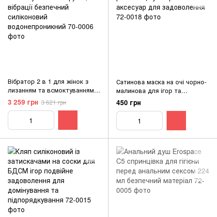
Вібратор 2 в 1 для жінок з
Сатинова маска на очі чорно-
лизанням та всмоктуванням 8
малинова для ігор та
функцій вібрації безпечний
релаксації універсальний
3 259 грн
450 грн
3 621 грн
силіконовий
аксесуар для задоволення
водонепроникний