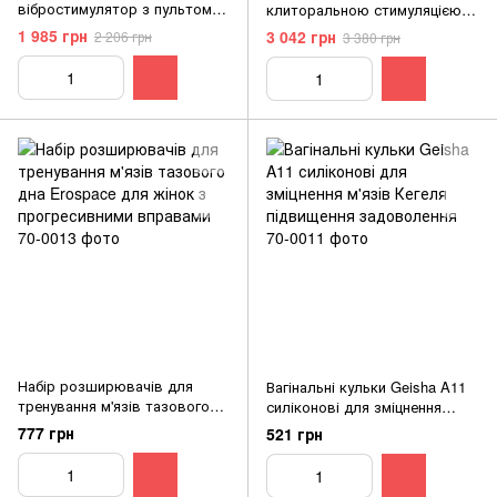
вібростимулятор з пультом
клиторальною стимуляцією і
Sweet Play для жінок з 7
7 режимами вібрації для
1 985 грн
3 042 грн
2 206 грн
3 380 грн
функціями вібрації та
максимального задоволення
водонепроникний
Набір розширювачів для
Вагінальні кульки Geisha A11
тренування м'язів тазового
силіконові для зміцнення
дна Erospace для жінок з
м'язів Кегеля підвищення
777 грн
521 грн
прогресивними вправами
задоволення