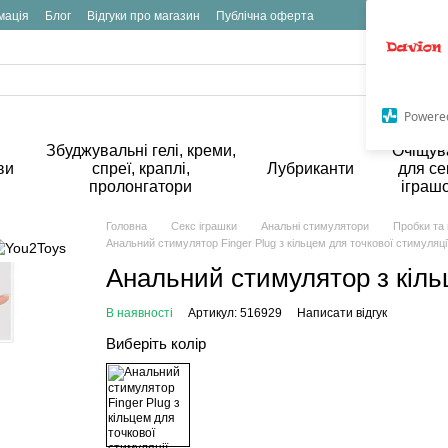
мація
Блог
Відгуки про магазин
Публічна оферта
Powere
Збуджувальні гелі, креми,
Очіщув
ви
спреї, краплі,
Лубриканти
для се
пролонгатори
іграш
Головна
Секс іграшки
Анальні стимулятори
Пробки та 
Анальний стимулятор Finger Plug з кільцем для точкової стимуляції 
Анальний стимулятор з кіль
В наявності
Артикул: 516929
Написати відгук
Виберіть колір