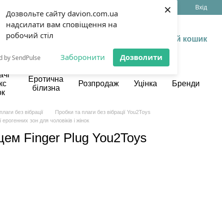
×
(099) 199 13 17
Укр
Рус
Вхід
Дозвольте сайту davion.com.ua
надсилати вам сповіщення на
робочий стіл
Мій кошик
Заборонити
Дозволити
d by SendPulse
ачі
Еротична
кс
Розпродаж
Уцінка
Бренди
білизна
ок
плаги без вібрації
Пробки та плаги без вібрації You2Toys
ерогенних зон для чоловіків і жінок
цем Finger Plug You2Toys