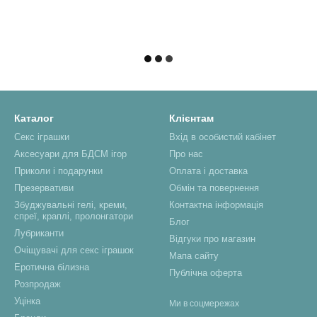
Каталог
Клієнтам
Секс іграшки
Вхід в особистий кабінет
Аксесуари для БДСМ ігор
Про нас
Приколи і подарунки
Оплата і доставка
Презервативи
Обмін та повернення
Збуджувальні гелі, креми,
Контактна інформація
спреї, краплі, пролонгатори
Блог
Лубриканти
Відгуки про магазин
Очіщувачі для секс іграшок
Мапа сайту
Еротична білизна
Публічна оферта
Розпродаж
Уцінка
Ми в соцмережах