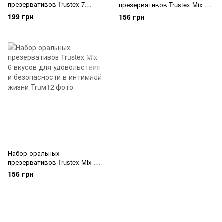
презервативов Trustex 7
презервативов Trustex Mix 6
вкусов для интимной игры с
вкусов для удовольствия и
199 грн
156 грн
ароматами клубники колы
безопасности интимной жизни
ванили мяты винограда
банана шоколада
Набор оральных
презервативов Trustex Mix 6
вкусов для удовольствия и
156 грн
безопасности в интимной
жизни