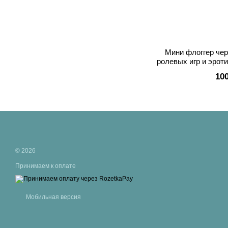
Мини флоггер че
ролевых игр и эрот
острые
10
© 2026
Принимаем к оплате
Мобильная версия