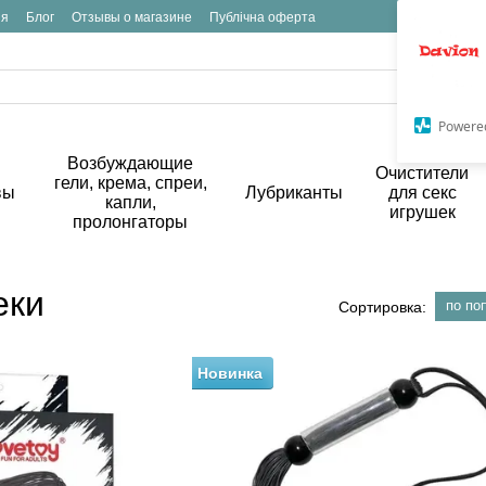
ия
Блог
Отзывы о магазине
Публічна оферта
Powere
Возбуждающие
Очистители
гели, крема, спреи,
вы
Лубриканты
для секс
капли,
игрушек
пролонгаторы
еки
по по
Сортировка:
Новинка