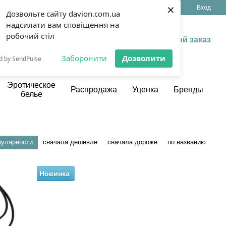
×
(099) 199 13 17
Укр
Рус
Вход
Дозвольте сайту davion.com.ua
надсилати вам сповіщення на
робочий стіл
Мой заказ
Заборонити
Дозволити
d by SendPulse
Эротическое
Распродажа
Уценка
Бренды
белье
пулярности
сначала дешевле
сначала дороже
по названию
Новинка