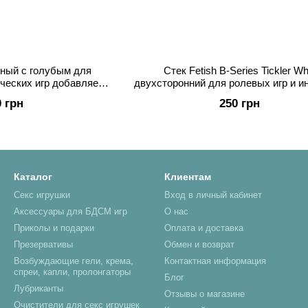
рный с голубым для
Стек Fetish B-Series Tickler Wh
ических игр добавляет
двухсторонний для ролевых игр и 
 ощущения
развлечений
0 грн
250 грн
Каталог
Клиентам
Секс игрушки
Вход в личный кабинет
Аксессуары для БДСМ игр
О нас
Приколы и подарки
Оплата и доставка
Презервативы
Обмен и возврат
Возбуждающие гели, крема,
Контактная информация
спреи, капли, пролонгаторы
Блог
Лубриканты
Отзывы о магазине
Очистители для секс игрушек