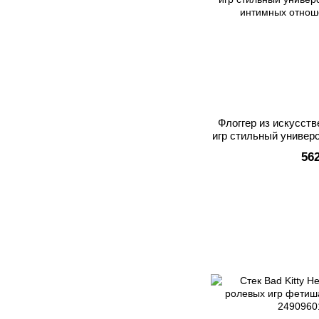
Флоггер из искусст
игр стильный универ
интимных
56