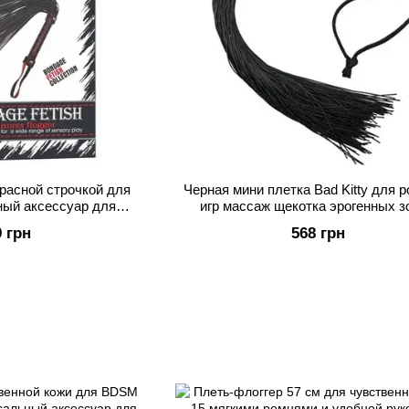
красной строчкой для
Черная мини плетка Bad Kitty для 
ный аксессуар для
игр массаж щекотка эрогенных з
х 18 дюймов
силикона
9 грн
568 грн