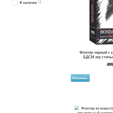
11
В наличии
Флоггер черный с 
БДСМ игр стиль
начинающи
49
Новинка