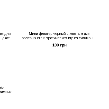
ым для
Мини флоггер черный с желтым для
 щекотки
ролевых игр и эротических игр из силикона и
ABS
100 грн