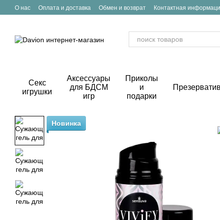
Перейти к основному контенту
О нас
Оплата и доставка
Обмен и возврат
Контактная информац
Аксессуары
Приколы
Секс
для БДСМ
и
Презервати
игрушки
игр
подарки
Новинка