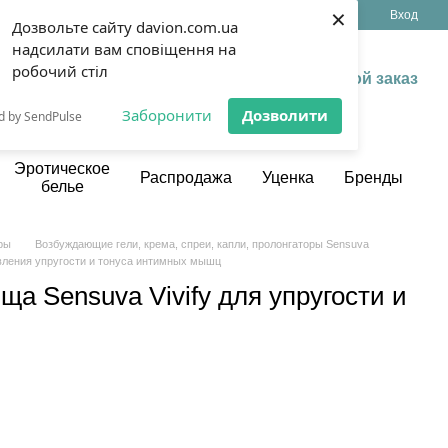
×
(099) 199 13 17
Укр
Рус
Вход
Дозвольте сайту davion.com.ua
надсилати вам сповіщення на
робочий стіл
Мой заказ
Заборонити
Дозволити
d by SendPulse
Эротическое
Распродажа
Уценка
Бренды
белье
ры
Возбуждающие гели, крема, спреи, капли, пролонгаторы Sensuva
овления упругости и тонуса интимных мышц
а Sensuva Vivify для упругости и