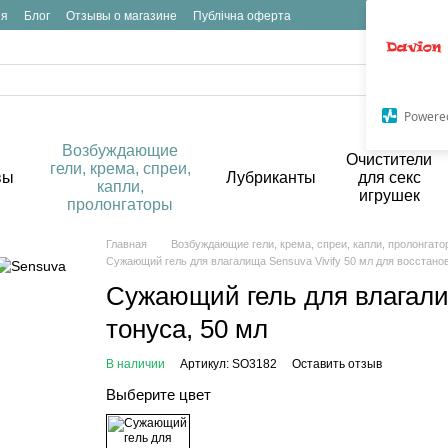
ия
Блог
Отзывы о магазине
Публічна оферта
Powere
Возбуждающие
Очистители
гели, крема, спреи,
вы
Лубриканты
для секс
капли,
игрушек
пролонгаторы
Главная
Возбуждающие гели, крема, спреи, капли, пролонгато
Сужающий гель для влагалища Sensuva Vivify 50 мл для восстан
Сужающий гель для влагалищ
тонуса, 50 мл
В наличии
Артикул: SO3182
Оставить отзыв
Выберите цвет