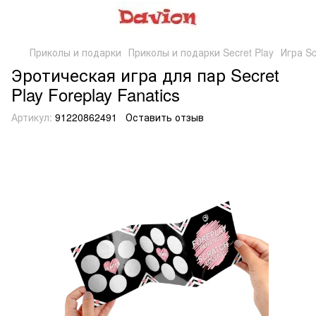
Приколы и подарки
Приколы и подарки Secret Play
Игра S
Эротическая игра для пар Secret
Play Foreplay Fanatics
Артикул:
91220862491
Оставить отзыв