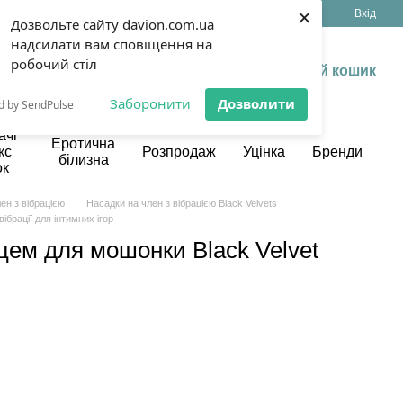
×
(099) 199 13 17
Укр
Рус
Вхід
Дозвольте сайту davion.com.ua
надсилати вам сповіщення на
робочий стіл
Мій кошик
Заборонити
Дозволити
d by SendPulse
ачі
Еротична
кс
Розпродаж
Уцінка
Бренди
білизна
ок
ен з вібрацією
Насадки на член з вібрацією Black Velvets
ібрації для інтимних ігор
ьцем для мошонки Black Velvet