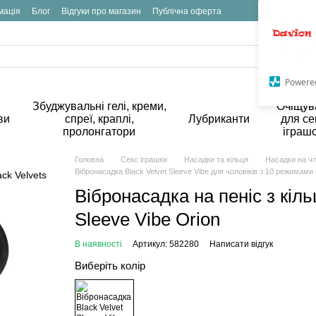
мація
Блог
Відгуки про магазин
Публічна оферта
Powere
Збуджувальні гелі, креми,
Очіщув
ви
спреї, краплі,
Лубриканти
для се
пролонгатори
іграш
Головна
Секс іграшки
Насадки та кільця
Насадки на чл
Вібронасадка Black Velvet Sleeve Vibe для чоловіків з 10 режимами в
Вібронасадка на пеніс з кіл
Sleeve Vibe Orion
В наявності
Артикул: 582280
Написати відгук
Виберіть колір