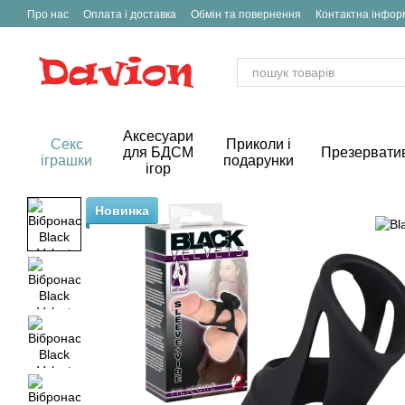
Перейти до основного контенту
Про нас
Оплата і доставка
Обмін та повернення
Контактна інфор
Аксесуари
Секс
Приколи і
для БДСМ
Презервати
іграшки
подарунки
ігор
Новинка