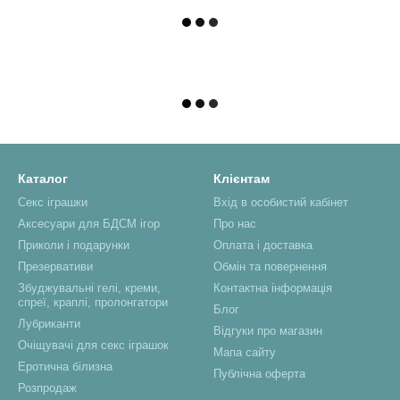
Каталог
Клієнтам
Секс іграшки
Вхід в особистий кабінет
Аксесуари для БДСМ ігор
Про нас
Приколи і подарунки
Оплата і доставка
Презервативи
Обмін та повернення
Збуджувальні гелі, креми,
Контактна інформація
спреї, краплі, пролонгатори
Блог
Лубриканти
Відгуки про магазин
Очіщувачі для секс іграшок
Мапа сайту
Еротична білизна
Публічна оферта
Розпродаж