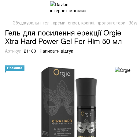
Збуджувальні гелі, креми, спреї, краплі, пролонгатори
Збуд
Гель для посилення ерекції Orgie
Xtra Hard Power Gel For Him 50 мл
Артикул:
21180
Написати відгук
Новинка