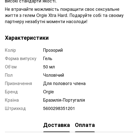
високі стандарти якості.
Не втрачайте можливість покращити своє сексуальне
життя з гелем Orgie Xtra Hard. Подаруйте собі та своєму
партнеру незабутні моменти насолоди!
Характеристики
Колір
Прозорий
Форма випуску
Гель
Об'єм
50 мл
Пол
Чоловічий
Призначення
Для полового члена
Бренд
Orgie
Країна
Бразилія-Португалія
Штрихкод
5600298351201
Доставка
Оплата