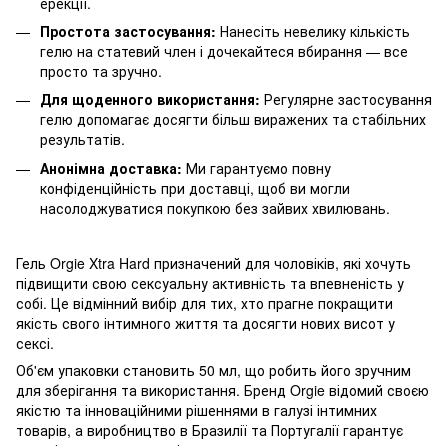
ерекції.
Простота застосування:
Нанесіть невелику кількість
гелю на статевий член і дочекайтеся вбирання — все
просто та зручно.
Для щоденного використання:
Регулярне застосування
гелю допомагає досягти більш виражених та стабільних
результатів.
Анонімна доставка:
Ми гарантуємо повну
конфіденційність при доставці, щоб ви могли
насолоджуватися покупкою без зайвих хвилювань.
Гель Orgie Xtra Hard призначений для чоловіків, які хочуть
підвищити свою сексуальну активність та впевненість у
собі. Це відмінний вибір для тих, хто прагне покращити
якість свого інтимного життя та досягти нових висот у
сексі.
Об'єм упаковки становить 50 мл, що робить його зручним
для зберігання та використання. Бренд Orgie відомий своєю
якістю та інноваційними рішеннями в галузі інтимних
товарів, а виробництво в Бразилії та Португалії гарантує