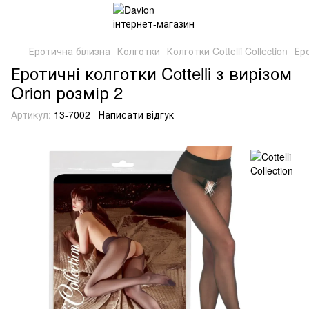
Еротична білизна
Колготки
Колготки Cottelli Collection
Еро
Еротичні колготки Cottelli з вирізом
Orion розмір 2
Артикул:
13-7002
Написати відгук