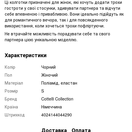
Ці колготки призначені для жінок, які хочуть додати трохи
гостроти у свої стосунки, здивувати партнера та відчути
себе впевненою і привабливою. Вони ідеально підійдуть як
для романтичного вечора, так і для повсякденного
використання, коли хочеться трохи пофліртуючи.
Не втрачайте можливість порадувати себе та свого
партнера цією унікальною моделлю.
Характеристики
Колір
Чорний
Пол
Жіночий
Матеріал
Поліамід, еластан
Розмір
S
Бренд
Cottelli Collection
Країна
Німеччина
Штрихкод
4024144044290
Доставка
Оплата